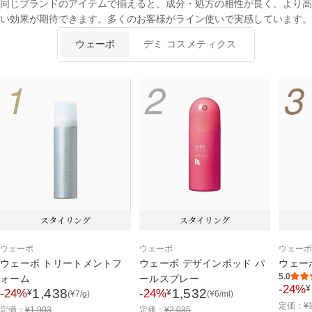
同じブランドのアイテムで揃えると、成分・処方の相性が良く、より高
い効果が期待できます。多くのお客様がライン使いで実感しています。
ウェーボ
デミ コスメティクス
1
2
3
スタイリング
スタイリング
ウェーボ
ウェーボ
ウェー
ウェーボ トリートメントフ
ウェーボ デザインポッド パ
ウェー
5.0
ォーム
ールスプレー
-24%
¥
セ
1,438
1,532
-24%
-24%
¥
¥
(
¥
7
/g)
(
¥
6
/ml)
セ
セ
通
定価：
¥
ー
通
通
定価：
¥
1,903
定価：
¥
2,035
ー
ー