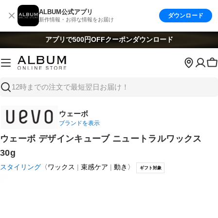
コ
ALBUM公式アプリ
ダウンロード
ン
新作情報・お得な情報をお届け
テ
ン
アプリで500円OFFクーポン
ダウンロード
ツ
へ
ス
キ
検
ッ
索
プ
ウェーボ
ブランドを表示
ウェーボ デザインキューブ ニュートラルワックス
30g
スタイリング
〈
ワックス
束感ケア
動き
〉
ギフト対象