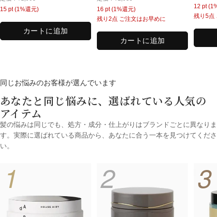
常
12
pt (
ル
常
常
15
pt (1%還元)
16
pt (1%還元)
ル
ル
価
残り5点
価
価
価
残り2点 ご注文はお早めに
価
価
格
格
格
格
カートに追加
格
格
カートに追加
同じお悩みのお客様が選んでいます
あなたと同じ悩みに、選ばれている人気の
アイテム
髪の悩みは同じでも、処方・成分・仕上がりはブランドごとに異なりま
す。実際に選ばれている商品から、あなたに合う一本を見つけてくださ
い。
1
2
3