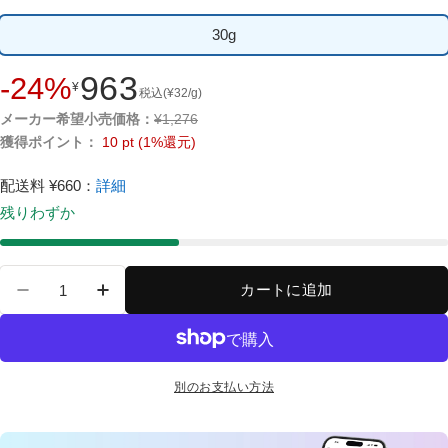
30g
963
-24%
¥
セ
税込
(
¥
32
/g)
ー
通
メーカー希望小売価格：
¥
1,276
ル
常
獲得ポイント：
10
pt
(1%還元)
価
価
格
格
配送料 ¥660
：
詳細
残りわずか
数
カートに追加
量
ウェーボ デザインキューブ ニュートラルワックス 
ウェーボ デザインキューブ ニュートラル
別のお支払い方法