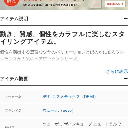
アイテム説明
動き、質感、個性をカラフルに楽しむスタ
イリングアイテム。
個性を演出する豊富なツヤのバリエーションとほのかに香るフレ
グランスが人気のヘアワックスシリーズ。
自然な束感で、ヘアスタイル全体をナチュラルに仕上げるニュー
さらに表示
トラルワックス。
アイテム概要
ほどよいセット力で、やわらかな動きのある仕上がり。
シャイニーパール成分配合でパサつきがちの毛先に落ち着きとツ
ヤを与えます。
デミ コスメティクス（DEMI）
メーカー名
卵殻膜（保湿成分）配合。
ショート～ロング、軟毛～硬毛の方まで幅広いスタイル・髪質
ウェーボ（uevo）
ブランド名
に。
ウェーボ デザインキューブ ニュートラルワ
商品名