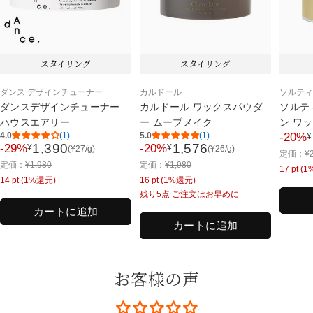
スタイリング
スタイリング
ダンス デザインチューナー
カルドール
ソルテ
ダンスデザインチューナー
カルドール ワックスパウダ
ソルテ
ハウスエアリー
ー ムーブメイク
ン ワ
4.0
(1)
5.0
(1)
-20%
¥
セ
1,390
1,576
-29%
-20%
¥
¥
(
¥
27
/g)
(
¥
26
/g)
セ
セ
通
定価：
¥
ー
通
通
定価：
¥
1,980
定価：
¥
1,980
ー
ー
常
17
pt (
ル
常
常
14
pt (1%還元)
16
pt (1%還元)
ル
ル
価
価
価
価
残り5点 ご注文はお早めに
価
価
格
格
格
格
カートに追加
格
格
カートに追加
お客様の声