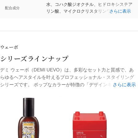
水、コハク酸ジオクチル、ヒドロキシステア
配合成分
リン酸、マイクロクリスタリンワックス、セ
さらに表示
テス-10、セテス-6、シア脂、ヘキサ（ヒド
ロキシステアリン酸/ステアリン酸/ロジン
酸）ジペンタエリスリチル、キャンデリラロ
ウ、ジメチコン、BG、ステアリン酸グリセ
リル（SE）、加水分解卵殻膜、加水分解コ
ウェーボ
ンキオリン、メトキシケイヒ酸エチルヘキシ
シリーズラインナップ
ル、アミノプロピルフェニルトリメチコン、
アモジメチコン、（アクリレーツ/メタクリ
デミ ウェーボ（DEMI UEVO）は、多彩なセット力と質感で、あ
ル酸ステアレス-20）クロスポリマー、ラウ
らゆるヘアスタイルを叶えるプロフェッショナル・スタイリング
リル硫酸Na、PEG-9M、PEG-90M、マイ
シリーズです。 ポップなカラーが特徴の「デザインキューブ」
さらに表示
カ、酸化チタン、水酸化Na、水酸化Al、
は、ハードなセット力からナチュラルなツヤ感まで幅広いライン
EDTA-2Na、フェノキシエタノール、メチル
ナップを展開。単品使いはもちろん、ワックスを混ぜ合わせるこ
パラベン、プロピルパラベン、香料、赤
227、紫401
とで、自分だけの絶妙な質感をクリエイトできます。