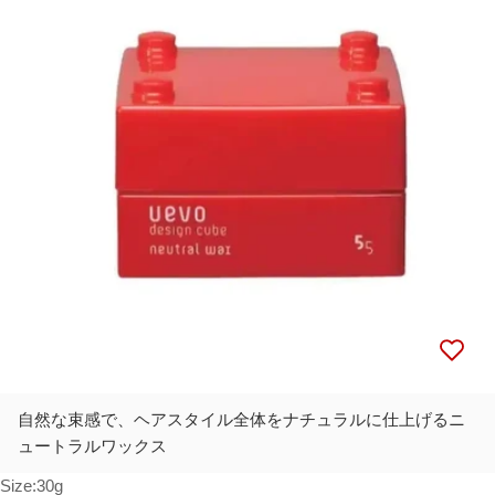
メディア 0 をモーダルで開く
自然な束感で、ヘアスタイル全体をナチュラルに仕上げるニ
ュートラルワックス
Size:
30g