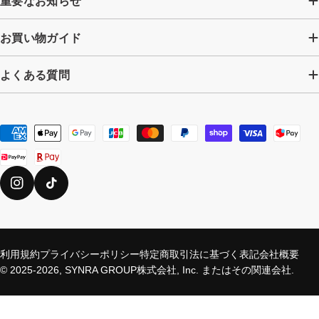
重要なお知らせ
お買い物ガイド
よくある質問
お
支
払
い
Instagram
TikTok
方
法
利用規約
プライバシーポリシー
特定商取引法に基づく表記
会社概要
© 2025-2026,
SYNRA GROUP株式会社, Inc. またはその関連会社
.