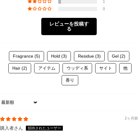
1
0
レビューを投稿す
る
Fragrance (5)
Hold (3)
Residue (3)
Gel (2)
Hair (2)
アイテム
ウッディ系
サイト
他
香り
Sort by
2ヶ月前
購入者さん