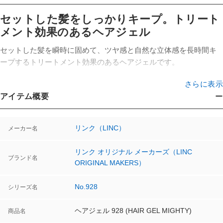
セットした髪をしっかりキープ。トリート
メント効果のあるヘアジェル
セットした髪を瞬時に固めて、ツヤ感と自然な立体感を長時間キ
ープするトリートメント効果のあるヘアジェルです。
さらに表示
しっかりと固めるだけでなく、髪をケアする保湿成分※1が髪にハ
アイテム概要
リ・コシを与えると共に、頭皮環境を健やかに保ちます。 髪が濡
れた状態で使用するれば、より艶やかな仕上がりにもなります。
※1天然ヒト型セラミド（セラミドAP・セラミドNP）
香り：力強いスパイシーさに深みのある甘さが魅力的。
リンク（LINC）
メーカー名
ウッド系がお好きな方におすすめです。
リンク オリジナル メーカーズ（LINC
ブランド名
ORIGINAL MAKERS）
No.928
シリーズ名
ヘアジェル 928 (HAIR GEL MIGHTY)
商品名