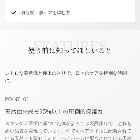
上質な髪・肌ケアを望む方
FEATURES
使う前に知ってほしいこと
レトロな美意識と極上の香りで、日々のケアを特別な時間
に。
POINT. 01
天然由来成分95%以上の圧倒的保湿力
スキンケア医学に基づいた体がよろこぶ製品作りで、どれも
高い品質を実現しています。中でもヘアオイルに配合されて
いる天然ヒト型セラミド、ヘアバームに配合されている天然