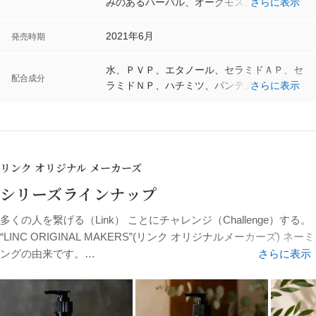
みのあるハーバル、オークモス、パチュリ、
さらに表示
葉巻の力強い香りが主体となったウッディー
アンバーの香り
2021年6月
発売時期
水、ＰＶＰ、エタノール、セラミドＡＰ、セ
配合成分
ラミドＮＰ、ハチミツ、パンテノール、ヒド
さらに表示
ロキシプロピルトリモニウムハニー、加水分
解ケラチン（羊毛）、加水分解ローヤルゼリ
ータンパク、ユズ果実エキス、ローヤルゼリ
ーエキス、ソルビン酸、クエン酸、（アクリ
レーツ／アクリル酸アルキル（Ｃ１０－３
リンク オリジナル メーカーズ
０））クロスポリマー、ＢＧ、ＰＥＧ－３０
シリーズラインナップ
水添ヒマシ油、ＴＥＡ、安息香酸Ｎａ、メチ
ルパラベン、フェノキシエタノール、香料
多くの人を繋げる（Link） ことにチャレンジ（Challenge）する。
“LINC ORIGINAL MAKERS”(リンク オリジナルメーカーズ) ネーミ
ングの由来です。
さらに表示
私たちが最も大切にしている想い、 それは『人と人を繋ぐ』こ
と。