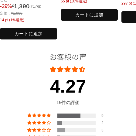
した
55
pt (10%還元)
常
297
pt 
常
1,390
-29%
¥
(
¥
17
/g)
セ
価
価
通
定価：
¥
1,980
ー
カートに追加
格
格
常
14
pt (1%還元)
ル
価
価
格
カートに追加
格
お客様の声
4.27
15件の評価
9
2
3