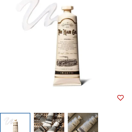
メディア 0 をモーダルで開く