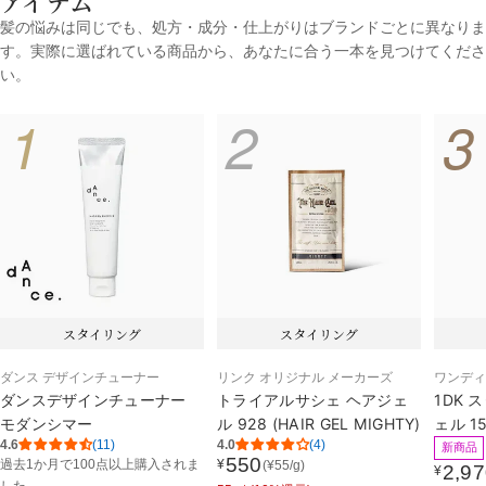
アイテム
髪の悩みは同じでも、処方・成分・仕上がりはブランドごとに異なりま
す。実際に選ばれている商品から、あなたに合う一本を見つけてくださ
い。
1
2
3
スタイリング
スタイリング
ダンス デザインチューナー
リンク オリジナル メーカーズ
ワンデ
ダンスデザインチューナー
トライアルサシェ ヘアジェ
1DK 
モダンシマー
ル 928 (HAIR GEL MIGHTY)
ェル 1
4.6
(11)
4.0
(4)
新商品
550
¥
過去1か月で
100点以上購入されま
(
¥
55
/g)
通
2,9
¥
通