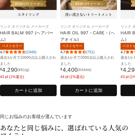
¥
310
¥
310
OFFクーポン
OFFクーポン
スタイリング
洗い流さないトリートメント
リンク オリジナル メーカーズ
リンク オリジナル メーカーズ
リンク 
HAIR BALM 997 (ヘアバー
HAIR OIL 997 - CARE - (ヘ
HAIR 
ム)
アオイル)
ム)
ベストセラー
ベストセラー
ベスト
4.7
(1949)
4.7
(751)
4.7
過去1か月で
10000点以上購入され
過去1か月で
2000点以上購入され
過去1か
ました
ました
ました
4,290
4,400
4,2
¥
¥
¥
(
¥
61
/g)
(
¥
34
/ml)
通
通
通
43
pt (1%還元)
44
pt (1%還元)
43
pt (
常
常
常
価
価
価
カートに追加
カートに追加
格
格
格
同じお悩みのお客様が選んでいます
あなたと同じ悩みに、選ばれている人気の