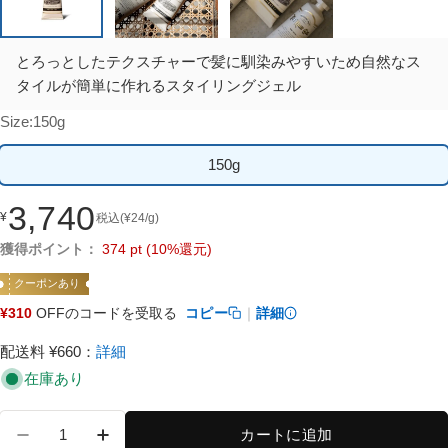
とろっとしたテクスチャーで髪に馴染みやすいため自然なス
タイルが簡単に作れるスタイリングジェル
Size:
150g
150g
3,740
¥
税込
(
¥
24
/g)
通
常
獲得ポイント：
374
pt
(10%還元)
価
クーポンあり
格
¥
310
OFFのコードを受取る
コピー
｜
詳細
配送料 ¥660
：
詳細
在庫あり
数
カートに追加
量
ヘアジェル 928 (HAIR GEL MIGHTY) の数量を
ヘアジェル 928 (HAIR GEL MIGHTY