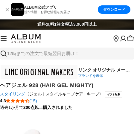
コ
ALBUM公式アプリ
ダウンロード
ン
新作情報・お得な情報をお届け
テ
ン
送料無料
1注文税込3,900円以上
ツ
へ
ス
キ
検
ッ
索
プ
リンク オリジナル メーカ
ブランドを表示
ーズ
ヘアジェル 928 (HAIR GEL MIGHTY)
スタイリング
〈
ジェル
スタイルキープケア
キープ
〉
ギフト対象
4.3
(15)
過去1か月で
200点以上購入されました