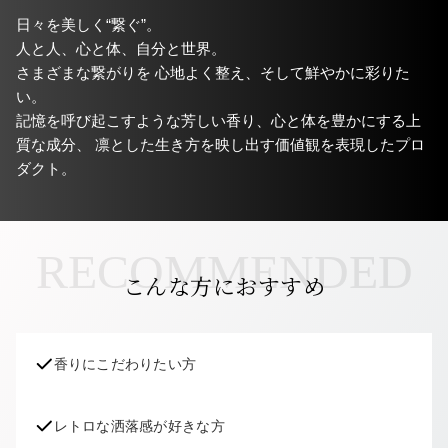
日々を美しく“繋ぐ”。
人と人、心と体、自分と世界。
さまざまな繋がりを 心地よく整え、そして鮮やかに彩りた
い。
記憶を呼び起こすような芳しい香り、心と体を豊かにする上
質な成分、 凛とした生き方を映し出す価値観を表現したプロ
ダクト。
RECOMMENDED
こんな方におすすめ
香りにこだわりたい方
レトロな洒落感が好きな方