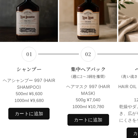
LINC productsを通した些細な会話がそのきっかけとなってほし
い、 心の底からそう願っています。
持っているだけで気分が高揚するレトロなデザイン。
国産への拘りと最新のスキンケア理論に基づいた成分配合。
“The stuff you canʼt leave“
01
02
私たちは、末長く愛される “あなたの必需品” をテーマに LINC
シャンプー
集中ヘアパック
products を提供いたします。
（週に2〜3回を推奨）
（洗い流さ
ヘアシャンプー 997 (HAIR
ヘアマスク 997 (HAIR
HAIR OIL
SHAMPOO)
MASK)
500ml
¥
6,600
500g
¥
7,040
1
1000ml
¥
9,680
1000ml
¥
10,780
乾燥やダ
カートに追加
き、広が
カートに追加
にくさを
カ