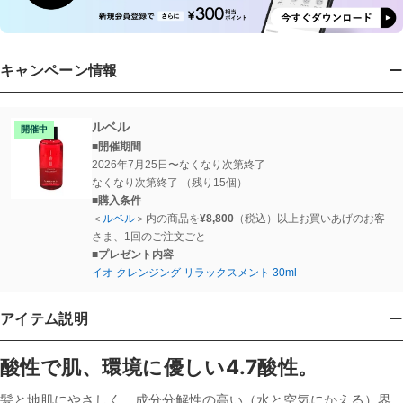
キャンペーン情報
ルベル
開催中
■開催期間
2026年7月25日〜なくなり次第終了
なくなり次第終了
（残り15個）
■購入条件
＜
ルベル
＞
内の商品を
¥
8,800
（税込）以上お買いあげのお客
さま、1回のご注文ごと
■プレゼント内容
イオ クレンジング リラックスメント 30ml
アイテム説明
酸性で肌、環境に優しい4.7酸性。
髪と地肌にやさしく、成分分解性の高い（水と空気にかえる）界