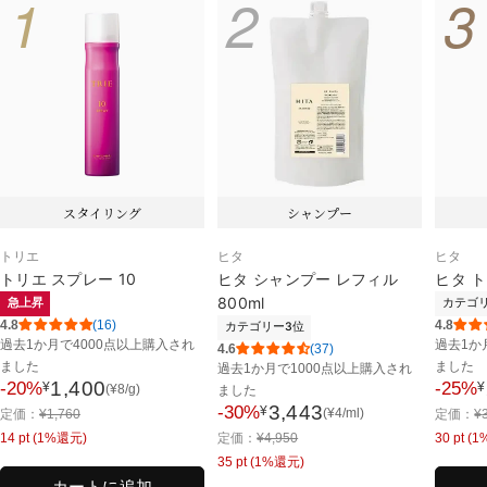
1
2
3
ン、ブチルパラベン、メチルパラベン、エタ
ノール
スタイリング
シャンプー
トリエ
ヒタ
ヒタ
トリエ スプレー 10
ヒタ シャンプー レフィル
ヒタ ト
800ml
急上昇
カテゴリ
4.8
(16)
4.8
カテゴリー3位
過去1か月で
4000点以上購入され
過去1か
4.6
(37)
ました
ました
過去1か月で
1000点以上購入され
1,400
-20%
-25%
¥
¥
(
¥
8
/g)
ました
セ
セ
3,443
-30%
通
通
¥
(
¥
4
/ml)
定価：
¥
1,760
定価：
¥
ー
セ
ー
常
通
常
14
pt (1%還元)
定価：
¥
4,950
30
pt (
ル
ー
ル
価
常
価
35
pt (1%還元)
価
ル
価
格
価
格
カートに追加