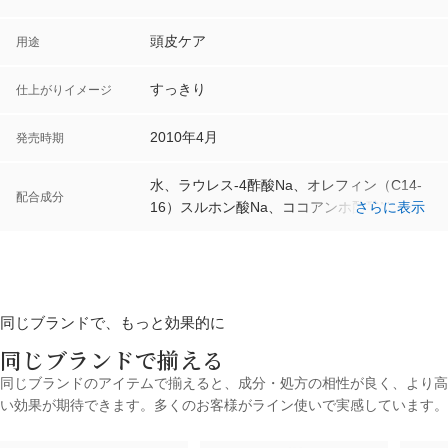
頭皮ケア
用途
すっきり
仕上がりイメージ
2010年4月
発売時期
水、ラウレス-4酢酸Na、オレフィン（C14-
配合成分
16）スルホン酸Na、ココアンホ酢酸Na、コ
さらに表示
コイルメチルタウリンNa、コカミドプロピ
ルベタイン、カラーギナン、カルボキシメチ
ルキチン、褐藻エキス、加水分解コンキリオ
ン、加水分解酵母、ジステアリン酸グリコー
ル、コカミドDEA（1：2）、コカミド
同じブランドで、もっと効果的に
MEA、ポリクオタニウム-7、ポリクオタニウ
同じブランドで揃える
ム-10、BG、ジオレイン酸PEG-120メチルグ
同じブランドのアイテムで揃えると、成分・処方の相性が良く、より高
ルコース、香料、乳酸、クエン酸、クエン酸
い効果が期待できます。多くのお客様がライン使いで実感しています。
Na、水酸化Na、サリチル酸、ソルビン酸
K、フェノキシエタノール、エチルパラベ