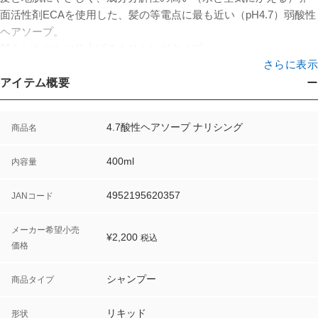
面活性剤ECAを使用した、髪の等電点に最も近い（pH4.7）弱酸性
ヘアソープ。
髪をしなやかに仕上げるナリシングタイプ。
さらに表示
アイテム概要
4.7酸性ヘアソープ ナリシング
商品名
400ml
内容量
4952195620357
JANコード
メーカー希望小売
¥
2,200
税込
価格
シャンプー
商品タイプ
リキッド
形状