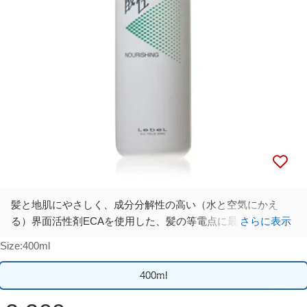
メディア 0 をモーダルで開く
髪と地肌にやさしく、成分分解性の高い（水と空気にかえ
る）界面活性剤ECAを使用した、髪の等電点に最も近い
さらに表示
（pH4.7）弱酸性ヘアソープ
Size:
400ml
400ml
売
り