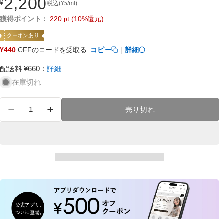
2,200
¥
税込
(
¥
5
/ml)
通
切
常
れ
獲得ポイント：
220
pt
(10%還元)
価
ま
クーポンあり
格
た
¥440
OFFのコードを受取る
コピー
｜
詳細
は
在
配送料 ¥660
：
詳細
庫
在庫切れ
な
し
数
売り切れ
量
4.7酸性ヘアソープ ナリシング の数量を減らす
4.7酸性ヘアソープ ナリシング の数量を