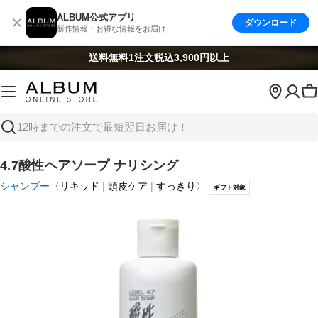
コ
ALBUM公式アプリ
ダウンロード
ン
新作情報・お得な情報をお届け
テ
ン
送料無料
1注文税込3,900円以上
ツ
へ
ス
キ
検
ッ
索
プ
4.7酸性ヘアソープ ナリシング
シャンプー
〈
リキッド
頭皮ケア
すっきり
〉
ギフト対象