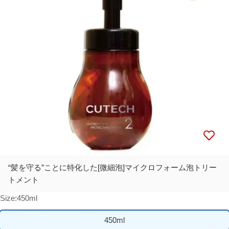
メディア 0 をモーダルで開く
“髪を守る”ことに特化した[微細泡]マイクロフォーム泡トリー
トメント
Size:
450ml
450ml
売