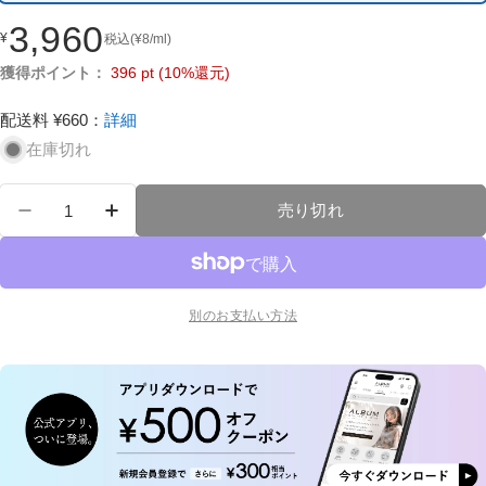
り
3,960
¥
税込
(
¥
8
/ml)
通
切
常
れ
獲得ポイント：
396
pt
(10%還元)
価
ま
格
配送料 ¥660
：
詳細
た
は
在庫切れ
在
数
庫
売り切れ
量
キューテック・マイクロフォーム プロテクトセラム 
キューテック・マイクロフォーム プロテク
な
し
別のお支払い方法