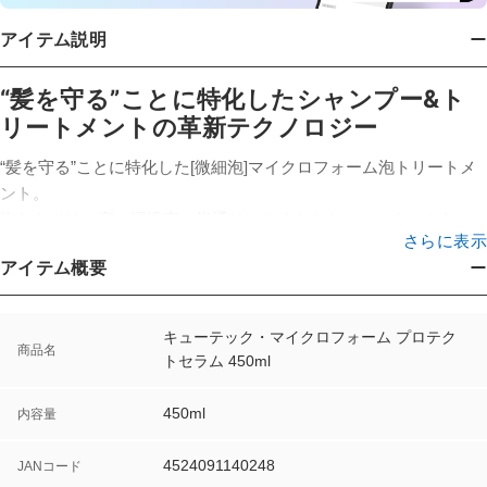
アイテム説明
“髪を守る”ことに特化したシャンプー&ト
リートメントの革新テクノロジー
“髪を守る”ことに特化した[微細泡]マイクロフォーム泡トリートメ
ント。
泡ならではの高い浸透率と指通りはなめらかなのにベタつかない
さらに表示
軽やかな仕上がり。
アイテム概要
一般的なクリーム状トリートメントと比べて、「90％の油分」を
カット。
上質なまとまりと指通りをかなえつつ、驚きのふんわり仕上がり
キューテック・マイクロフォーム プロテク
を実現します。
また、一般的なクリーム状と比べて格段に高浸透。こだわりのト
商品名
トセラム 450ml
リートメント成分が髪内部までしっかり浸透し、より高い補修効
果を発揮します。
450ml
内容量
さらに油分が少ない分、一般的なトリートメントと比べて乾きや
すく、ドライヤーの熱ダメージを大きく削減できます。
4524091140248
JANコード