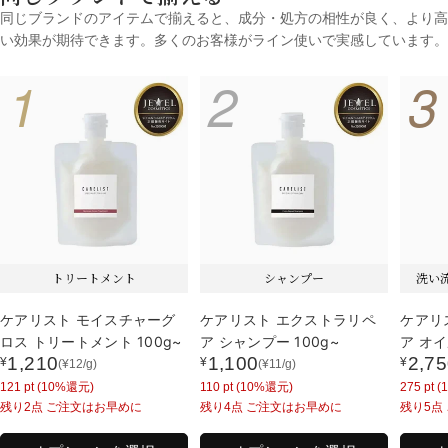
同じブランドのアイテムで揃えると、成分・処方の相性が良く、より高
い効果が期待できます。多くのお客様がライン使いで実感しています。
1
2
3
トリートメント
シャンプー
洗い
ケアリスト モイスチャーグ
ケアリスト エクストラリペ
ケアリ
ロス トリートメント 100g~
ア シャンプー 100g~
ア オイ
1,210
1,100
2,7
¥
¥
¥
(
¥
12
/g)
(
¥
11
/g)
通
通
通
121
pt (10%還元)
110
pt (10%還元)
275
pt 
常
常
常
残り2点 ご注文はお早めに
残り4点 ご注文はお早めに
残り5点
価
価
価
格
格
格