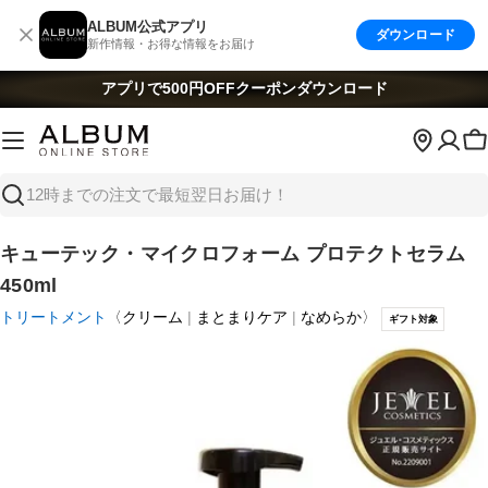
コ
ALBUM公式アプリ
ダウンロード
ン
新作情報・お得な情報をお届け
テ
ン
アプリで500円OFFクーポン
ダウンロード
ツ
へ
ス
キ
検
ッ
索
プ
キューテック・マイクロフォーム プロテクトセラム
450ml
トリートメント
〈
クリーム
まとまりケア
なめらか
〉
ギフト対象