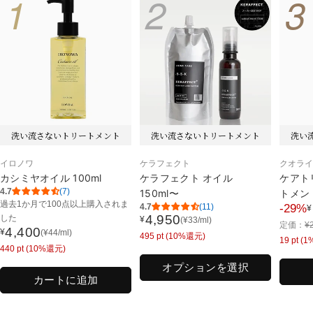
1
2
3
洗い流さないトリートメント
洗い流さないトリートメント
洗い
イロノワ
ケラフェクト
クオラ
カシミヤオイル 100ml
ケラフェクト オイル
ケアト
4.7
(7)
150ml〜
トメン
過去1か月で
100点以上購入されま
4.7
(11)
-29%
¥
セ
4,950
した
¥
(
¥
33
/ml)
通
通
定価：
¥
ー
4,400
¥
(
¥
44
/ml)
通
495
pt (10%還元)
常
常
19
pt (
ル
440
pt (10%還元)
常
価
価
価
価
オプションを選択
格
格
格
カートに追加
格