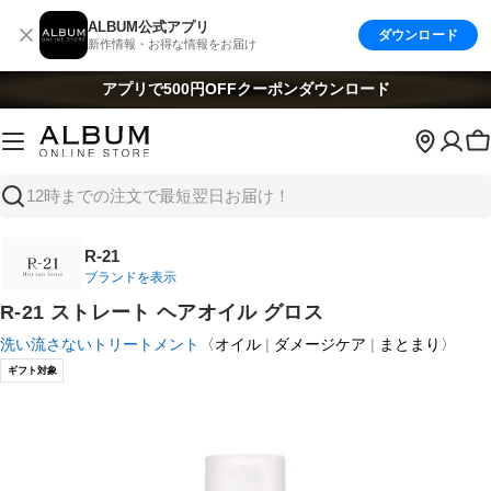
コ
ALBUM公式アプリ
ダウンロード
ン
新作情報・お得な情報をお届け
テ
ン
アプリで500円OFFクーポン
ダウンロード
ツ
へ
ス
キ
検
ッ
索
プ
R-21
ブランドを表示
R-21 ストレート ヘアオイル グロス
洗い流さないトリートメント
〈
オイル
ダメージケア
まとまり
〉
ギフト対象