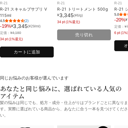
R-21
R-21
R-21
R-21 スキャルプサプリ V
R-21 トリートメント 500g
R-21
3,345
5.0
115ml
¥
(
¥
6
/g)
セ
-20%
¥
セ
4.5
(2)
34
pt (1%還元)
ー
3,345
-19%
通
¥
(
¥
29
/ml)
定価：
¥
セ
ー
ル
通
常
定価：
¥
4,180
6
pt (1
ー
ル
売り切れ
価
常
価
34
pt (1%還元)
ル
価
格
価
格
価
格
格
カートに追加
格
同じお悩みのお客様が選んでいます
あなたと同じ悩みに、選ばれている人気の
アイテム
髪の悩みは同じでも、処方・成分・仕上がりはブランドごとに異なりま
す。実際に選ばれている商品から、あなたに合う一本を見つけてくださ
い。