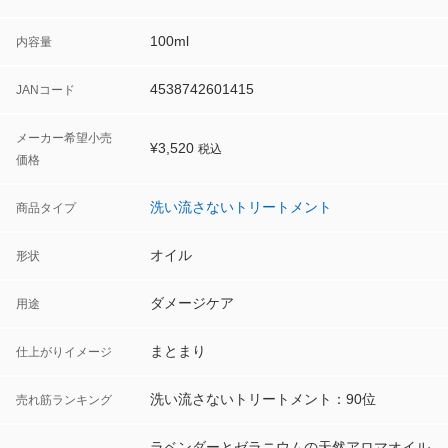
使い続けることで、うねりや広がりをおさえる
100ml
内容量
菜種油からつくられた毛髪保護成分「γ-ドコサラクトン」がダメー
ジを受けた部分に吸着。オイル成分が髪全体を均一にコートし、
4538742601415
JANコード
キューティクルを閉じることで、うねり・広がりを抑制し、まと
まりのある髪に導きます。
メーカー希望小売
¥
3,520
税込
価格
γ-ドコサラクトンは毛髪成分（タンパク質）のアミノ酸基と熱によ
り結合するので、ドライヤーやアイロンなどで60℃以上の熱を加
洗い流さないトリートメント
商品タイプ
えると効率よく結合します。
オイル
形状
ヘアオイルに適した油溶性の毛髪補修成分「オイルケラチン」を
配合。髪の表面をコーティングするだけでなく髪の内部を補修
ダメージケア
用途
し、内側と外側からダメージをケアします。
まとまり
仕上がりイメージ
-使用方法-
タオルドライ後、適量を手のひらでよくのばし、毛先・傷んでい
洗い流さないトリートメント：90位
売れ筋ランキング
るところを中心に、髪にもみ込むようにしっかりとなじませてく
ださい。その後ドライヤー等で乾かしスタイリングしてくださ
ラベンダーとゼラニウムの天然アロマオイル