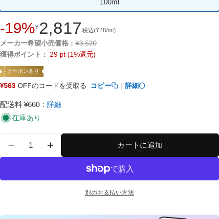
100ml
2,817
-19%
¥
セ
税込
(
¥
28
/ml)
ー
通
メーカー希望小売価格：
¥
3,520
ル
常
獲得ポイント：
29
pt
(1%還元)
価
価
クーポンあり
格
格
¥563
OFFのコードを受取る
コピー
｜
詳細
配送料 ¥660
：
詳細
在庫あり
数
カートに追加
量
R-21 ストレート ヘアオイル グロス の数量を減ら
R-21 ストレート ヘアオイル グロス の
別のお支払い方法