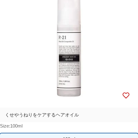
メディア 0 をモーダルで開く
くせやうねりをケアするヘアオイル
Size:
100ml