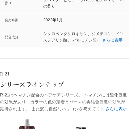
い。
香り
の香り
※ウェット時とドライ時どちらも効果はありますが、ウェット時
の方が髪全体にオイルが均一に広がりやすいのでお勧めです。
2022年1月
発売時期
-香り-
シクロペンタシロキサン、ジメチコン、イソ
ほんのりとウッディーな香りを含むやわらかく爽やかなラベンダ
配合成分
ステアリン酸、 パルミチン酸インプロピ
さらに表示
ーと、どっしりとした甘さのある優雅なゼラニウムの天然アロマ
ル、γ-ドコサラクトン、イソステア ロイル加
オイルの香り
水分解ケラチン（羊毛）、ツバキ種子油、メ
ドウ フォーム油、マカデミア種子油、アン
ズ核油、シア脂油、 アブラナ種子油、ブド
ウ種子油、アーモンド油、サフラ ワー油、
R-21
コメ胚芽油、オリーブ果実油、ホホバ種子
シリーズラインナップ
油、 アボカド油、カニナバラ果実油、オレ
ンジ油、ヒマワリ種 子油、セージ葉エキ
R-21はヘマチン配合のヘアケアシリーズ
。 ヘマチンには酸化促進
ス、月見草油、カミツレ花エキス、 ローズ
の効果があり、カラーの色の定着とパーマの再結合促進の効果が
マリー葉エキス、シナノキエキス、トコフェ
期待されます。 また髪に自然なハリコシを与えてくれる効果もあ
さらに表示
ロール、 イソノナン酸イソノニル、セバシ
り、髪本来のハリコシを与えてボリューム感を実感して頂けま
ン酸ジエチル、エタノール、 ラベンダー
す。
油、ニオイテンジクアオイ油