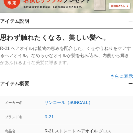
アイテム説明
思わず触れたくなる、美しい髪へ。
R-21 ヘアオイルは植物の恵みを配合した、くせやうねりをケアす
るヘアオイル。なめらかなオイルが髪を包み込み、内側から輝き
があふれるような美髪に導きます。
さらに表示
うねりをおさえ、つや感とまとまりのある髪に
アイテム概要
○γ-ドコサラクトン（毛髪保護成分）配合。まとまりのある髪に導
きます。
サンコール（SUNCALL）
メーカー名
○オイルケラチン（毛髪補修成分）配合。髪のダメージを補修しま
す。
R-21
ブランド名
○21種類の植物美容オイル（毛髪保護・保湿成分）配合。
R-21 ストレート ヘアオイル グロス
商品名